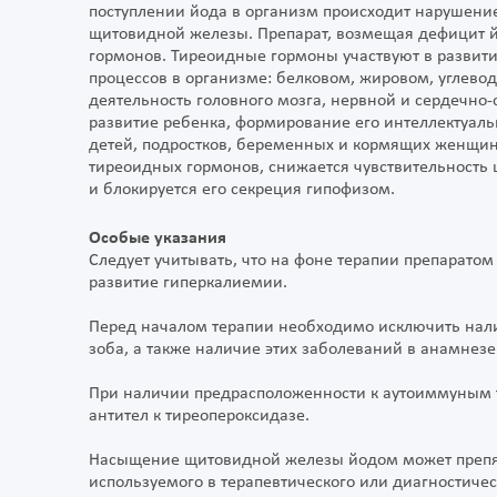
поступлении йода в организм происходит нарушени
щитовидной железы. Препарат, возмещая дефицит йо
гормонов. Тиреоидные гормоны участвуют в развити
процессов в организме: белковом, жировом, углевод
деятельность головного мозга, нервной и сердечно-
развитие ребенка, формирование его интеллектуаль
детей, подростков, беременных и кормящих женщин
тиреоидных гормонов, снижается чувствительность
и блокируется его секреция гипофизом.
Особые указания
Следует учитывать, что на фоне терапии препарато
развитие гиперкалиемии.
Перед началом терапии необходимо исключить налич
зоба, а также наличие этих заболеваний в анамнезе
При наличии предрасположенности к аутоиммуным
антител к тиреопероксидазе.
Насыщение щитовидной железы йодом может препят
используемого в терапевтического или диагностичес