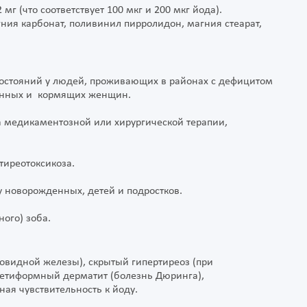
мг (что соответствует 100 мкг и 200 мкг йода).
ния карбонат, поливинил пирролидон, магния стеарат,
остояний у людей, проживающих в районах с дефицитом
менных и кормящих женщин.
 медикаментозной или хирургической терапии,
иреотоксикоза.
 новорожденных, детей и подростков.
ого) зоба.
видной железы), скрытый гипертиреоз (при
петиформный дерматит (болезнь Дюринга),
ая чувствительность к йоду.