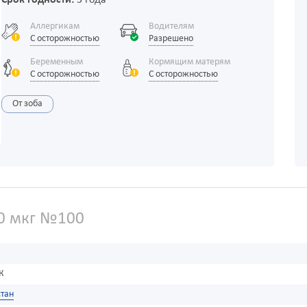
Срок годности:
3 года
Аллергикам
Водителям
С осторожностью
Разрешено
Беременным
Кормящим матерям
С осторожностью
С осторожностью
От зоба
0 мкг №100
К
тан