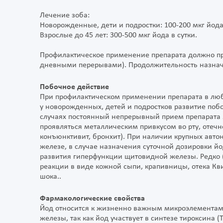
Лечение зоба:
Новорожденные, дети и подростки: 100-200 мкг йода 
Взрослые до 45 лет: 300-500 мкг йода в сутки.
Профилактическое применение препарата должно про
дневными перерывами). Продолжительность назнач
Побочное действие
При профилактическом применении препарата в люб
у новорожденных, детей и подростков развитие побо
случаях постоянный непрерывный прием препарата 
проявляться металлическим привкусом во рту, отеч
конъюнктивит, бронхит). При наличии крупных авт
железе, в случае назначения суточной дозировки й
развития гиперфункции щитовидной железы. Редко 
реакции в виде кожной сыпи, крапивницы, отека Кв
шока..
Фармакологические свойства
Йод относится к жизненно важным микроэлементам
железы, так как йод участвует в синтезе тироксина 