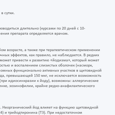
в сутки.
водиться длительно (курсами по 20 дней с 10-
ения препарата определяется врачом.
ом возрасте, а также при терапевтическом применении
чных эффектов, как правило, не наблюдается. В редких
может привести к развитию «йодизма», который может
ностью и воспалением слизистых оболочек (насморк,
ономных функционально активных участков в щитовидной
ода, превышающей 150 мкг, не исключается возможность
(при идиосинкразии к йоду), возможны: аллергические
инке, эозинофилии, крайне редко-анафилактического
. Неорганический йод влияет на функцию щитовидной
(Т4) и трийодтиронина (Т3). При недостаточном