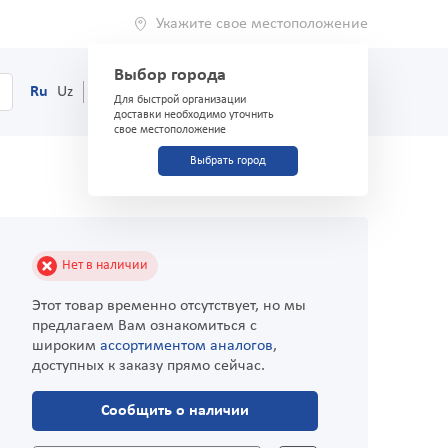
Укажите свое местоположение
Выбор города
0
Корзина
Ru
Uz
(71) 200-03-03
Для быстрой организации
доставки необходимо уточнить
свое местоположение
Выбрать город
Нет в наличии
Этот товар временно отсутствует, но мы
предлагаем Вам ознакомиться с
широким
ассортиментом аналогов
,
доступных к заказу прямо сейчас.
Сообщить о наличии