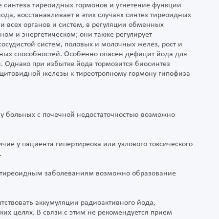
е синтеза тиреоидных гормонов и угнетение функции
да, восстанавливает в этих случаях синтез тиреоидных
и всех органов и систем, в регуляции обменных
ном и энергетическом; они также регулирует
сосудистой систем, половых и молочных желез, рост и
ных способностей. Особенно опасен дефицит йода для
. Однако при избытке йода тормозится биосинтез
 щитовидной железы к тиреотропному гормону гипофиза
м у больных с почечной недостаточностью возможно
ие у пациента гипертиреоза или узлового токсического
.
 тиреоидным заболеваниям возможно образование
ствовать аккумуляции радиоактивного йода,
ких целях. В связи с этим не рекомендуется прием