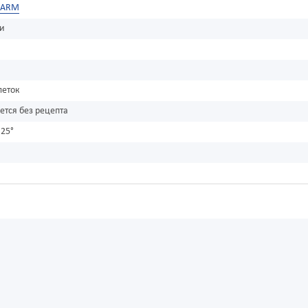
HARM
ки
леток
ется без рецепта
 25°