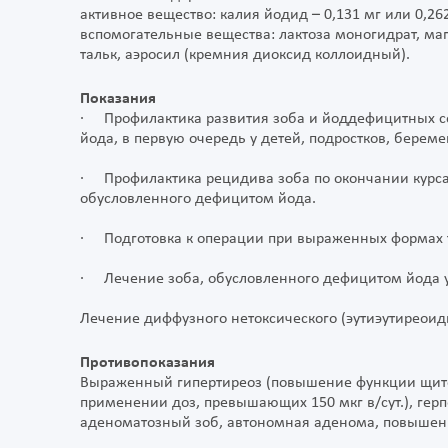
активное вещество: калия йодид – 0,131 мг или 0,262 
вспомогательные вещества: лактоза моногидрат, маг
тальк, аэросил (кремния диоксид коллоидный).
Показания
· Профилактика развития зоба и йоддефицитных с
йода, в первую очередь у детей, подростков, бере
· Профилактика рецидива зоба по окончании курса
обусловленного дефицитом йода.
· Подготовка к операции при выраженных формах т
· Лечение зоба, обусловленного дефицитом йода у
Лечение диффузного нетоксического (эутиэутиреоидн
Противопоказания
Выраженный гипертиреоз (повышение функции щито
применении доз, превышающих 150 мкг в/сут.), гер
аденоматозный зоб, автономная аденома, повышенн