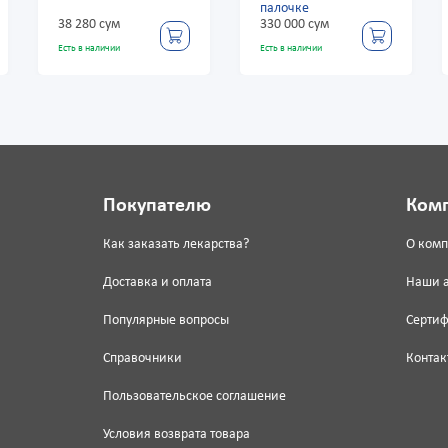
палочке
леденцы на п
 сум
330 000 сум
330 000 сум
личии
Есть в наличии
Есть в наличии
Покупателю
Ком
Как заказать лекарства?
О ком
Доставка и оплата
Наши 
Популярные вопросы
Серти
Справочники
Контак
Пользовательское соглашение
Условия возврата товара