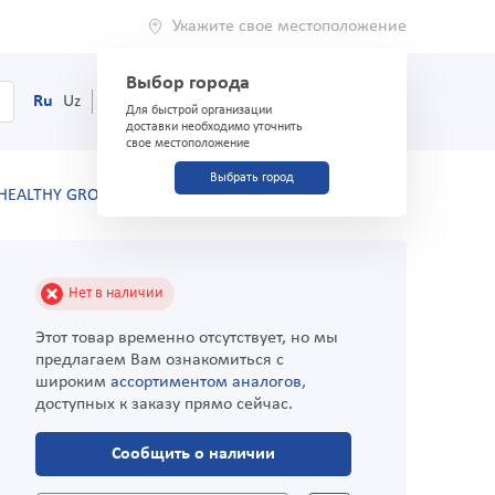
Укажите свое местоположение
Выбор города
0
Корзина
Ru
Uz
(71) 200-03-03
Для быстрой организации
доставки необходимо уточнить
свое местоположение
Выбрать город
HEALTHY GROWTH 2 г №60 пастилки жевательные
Нет в наличии
Этот товар временно отсутствует, но мы
предлагаем Вам ознакомиться с
широким
ассортиментом аналогов
,
доступных к заказу прямо сейчас.
Сообщить о наличии