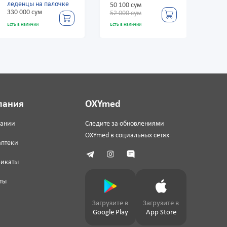
алочке
50 100 сум
24 780 сум
52 000 сум
Есть в наличии
Есть в наличии
пания
OXYmed
пании
Следите за обновлениями
OXYmed в социальных сетях
аптеки
фикаты
ты
Загрузите в
Загрузите в
Google Play
App Store