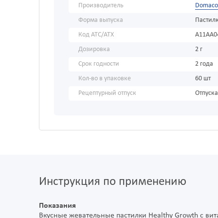
Производитель
Domaco 
Форма выпуска
Пастил
Код АТС/ATX
A11AA0
Дозировка
2 г
Срок годности
2 года
Кол-во в упаковке
60 шт
Рецептурный отпуск
Отпуска
Инструкция по применению
Показания
Вкусные жевательные пастилки Healthy Growth с в