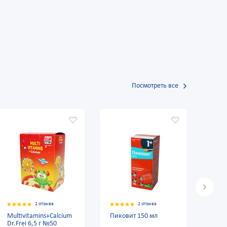
Посмотреть все
ва
2 отзыва
2 отзыва
+Calcium
Пиковит 150 мл
Вивабон сироп 120,0
№50