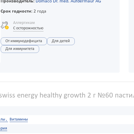
Производитель:
Domaco Dr. med. Aufdermaur AG
Срок годности:
2 года
Аллергикам
С осторожностью
От иммунодефицита
Для детей
Для иммунитета
wiss energy healthy growth 2 г №60 паст
лы ,
Витамины
ария