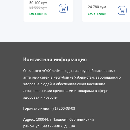
50 100 сум
24 780 сум
38 280
52 000 сум
Есть в наличии
Есть в наличии
Есть в на
Контактная информация
Сеть аптек «OXYmed» — одна из крупнейших частных
аптечных сетей в Республике Узбекистан, заботящаяся о
здоровье людей и обеспечивающая население
лекарственными средствами и товарами в сфере
здоровья и красоты.
Горячая линия:
(71) 200-03-03
Адрес:
100044, г. Ташкент, Сергелийский
район, ул. Безакчилик, д. 18А