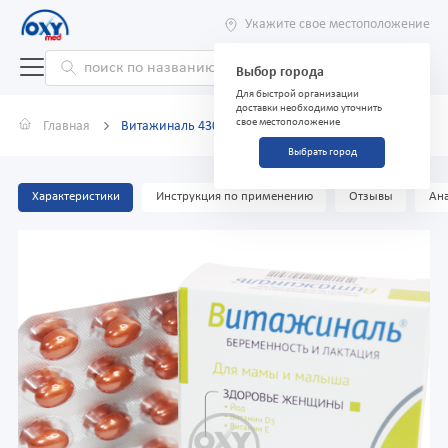
Укажите свое местоположение
Выбор города
Для быстрой организации
доставки необходимо уточнить
свое местоположение
Главная
Витажиналь 430мг №30 капсулы
Выбрать город
Характеристики
Инструкция по применению
Отзывы
Ана