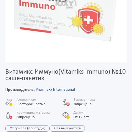
Витамикс Иммуно(Vitamiks Immuno) №10
саше-пакетик
Производитель:
Pharmaxx International
Аллергикам
Беременным
С осторожностью
Запрещено
Кормящим матерям
Детям
Запрещено
От 12 лет
От гриппа (простуды)
Для иммунитета