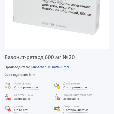
Вазонит-ретард 600 мг №20
Производитель:
Lannacher Heilmittel GmbH
Срок годности:
5 лет
Аллергикам
Диабетикам
С осторожностью
С осторожностью
Беременным
Кормящим матерям
Запрещено
Запрещено
Детям
Водителям
От 18 лет
С осторожностью