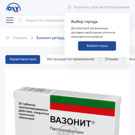
Укажите свое местоположение
Выбор города
Для быстрой организации
доставки необходимо уточнить
свое местоположение
Главная
Вазонит-ретард 600 мг №20
Выбрать город
Характеристики
Инструкция по применению
Отзывы
Ана