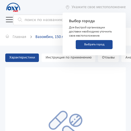
Укажите свое местоположение
Выбор города
Для быстрой организации
доставки необходимо уточнить
свое местоположение
Главная
Вазомбин, 150 мл, сироп
Выбрать город
Характеристики
Инструкция по применению
Отзывы
Ана