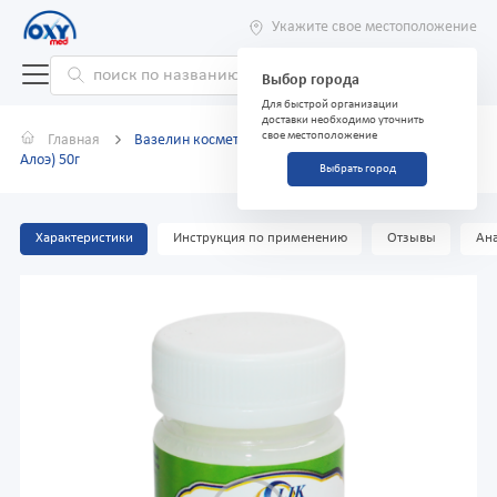
Укажите свое местоположение
Выбор города
Для быстрой организации
доставки необходимо уточнить
свое местоположение
Главная
Вазелин косметический массажный (экстракт
Алоэ) 50г
Выбрать город
Характеристики
Инструкция по применению
Отзывы
Ана