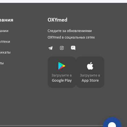
пания
OXYmed
пании
Следите за обновлениями
OXYmed в социальных сетях
аптеки
фикаты
ты
Загрузите в
Загрузите в
Google Play
App Store