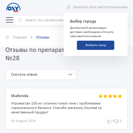
Укажите свое местоположение
Выбор города
Для быстрой организации
доставки необходимо уточнить
свое местоположение
Главная
Отзывы
Выбрать город
Отзывы по препарату Утрожестан 100 мг
№28
Сначала новые
Shahzoda
Утрожестан 100 мг отлично помог мне с проблемами
гормонального баланса. Спасибо магазину Oxymed за
качественный продукт.
05 August 2024
0
0