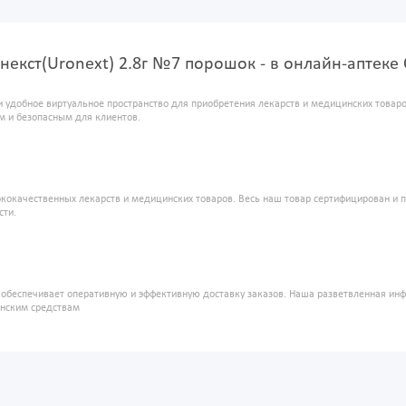
некст(Uronext) 2.8г №7 порошок - в онлайн-аптеке
и удобное виртуальное пространство для приобретения лекарств и медицинских това
м и безопасным для клиентов.
кокачественных лекарств и медицинских товаров. Весь наш товар сертифицирован и 
сти.
" обеспечивает оперативную и эффективную доставку заказов. Наша разветвленная ин
инским средствам