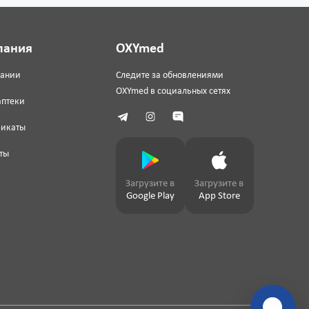
пания
OXYmed
пании
Следите за обновлениями
OXYmed в социальных сетях
аптеки
фикаты
ты
Загрузите в
Загрузите в
Google Play
App Store