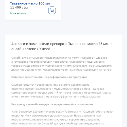
Тыквенное масло 100 мл
11 400 сум
Есть в наличии
Аналоги и заменители препарата Тыквенное масло 25 мл - в
онлайн-аптеке OXYmed
Онлайн аптека "Oxymed" предоставляет клиентам уникальное и удобное
виртуальное пространство для приобретения лекарств и медицинских
товаров. Наша аптека отличается несколькими ключевыми преимуществами,
делая процесс покупок максимально удобным и безопасным для клиентов.
Широкий ассортимент и сертифицированная продукция
Oxymed гордится предоставлением богатого ассортимента
высококачественных лекарств и медицинских товаров. Весь наш товар
сертифицирован и прошел строгий контроль качества, обеспечивая нашим
клиентам полную уверенность в его эффективности и безопасности.
Быстрая доставка благодаря распределенной сети филиалов
Имея более чем 120 филиалов по всему Узбекистану, "Oxymed" обеспечивает
оперативную и эффективную доставку заказов. Наша разветвленная
инфраструктура позволяет минимизировать временные задержки,
обеспечивая клиентам быстрый доступ к необходимым медицинским