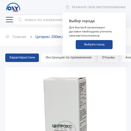
Укажите свое местоположение
Выбор города
Для быстрой организации
доставки необходимо уточнить
свое местоположение
Главная
Ципрокс 200мг/100мл раствор для инфузий
Выбрать город
Характеристики
Инструкция по применению
Отзывы
Ана