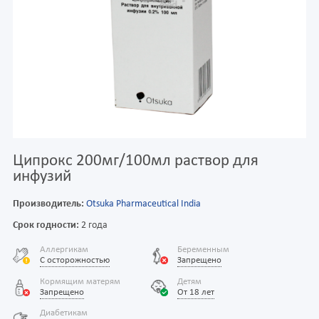
Ципрокс 200мг/100мл раствор для
инфузий
Производитель:
Otsuka Pharmaceutical India
Срок годности:
2 года
Аллергикам
Беременным
С осторожностью
Запрещено
Кормящим матерям
Детям
Запрещено
От 18 лет
Диабетикам