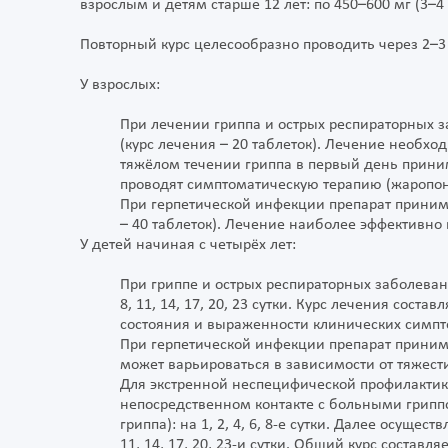
взрослым и детям старше 12 лет: по 450–600 мг (3–4
Повторный курс целесообразно проводить через 2–3 
У взрослых:
При лечении гриппа и острых респираторных за
(курс лечения – 20 таблеток). Лечение необх
тяжёлом течении гриппа в первый день прини
проводят симптоматическую терапию (жаропо
При герпетической инфекции препарат принимают 
– 40 таблеток). Лечение наиболее эффективно
У детей начиная с четырёх лет:
При гриппе и острых респираторных заболевани
8, 11, 14, 17, 20, 23 сутки. Курс лечения соста
состояния и выраженности клинических симпт
При герпетической инфекции препарат принимают
может варьироваться в зависимости от тяжест
Для экстренной неспецифической профилактик
непосредственном контакте с больными грипп
гриппа): на 1, 2, 4, 6, 8-е сутки. Далее осущес
11, 14, 17, 20, 23-и сутки. Общий курс составля