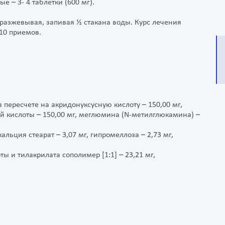
ые – 3- 4 таблетки (600 мг).
 разжевывая, запивая ½ стакана воды. Курс лечения
 10 приемов.
пересчете на акридонуксусную кислоту – 150,00 мг,
 кислоты – 150,00 мг, меглюмина (N-метилглюкамина) –
альция стеарат – 3,07 мг, гипромеллоза – 2,73 мг,
 и тилакрилата сополимер [1:1] – 23,21 мг,