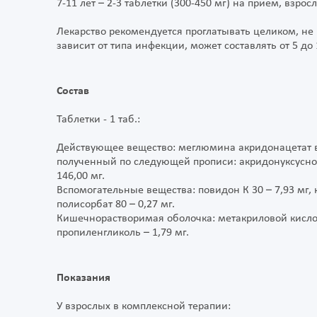
7-11 лет – 2-3 таблетки (300-450 мг) на прием, взросл
Лекарство рекомендуется проглатывать целиком, не
зависит от типа инфекции, может составлять от 5 до
Состав
Таблетки - 1 таб.:
Действующее вещество: меглюмина акридонацетат в 
полученный по следующей прописи: акридонуксусной
146,00 мг.
Вспомогательные вещества: повидон К 30 – 7,93 мг, к
полисорбат 80 – 0,27 мг.
Кишечнорастворимая оболочка: метакриловой кислоты
пропиленгликоль – 1,79 мг.
Показания
У взрослых в комплексной терапии: