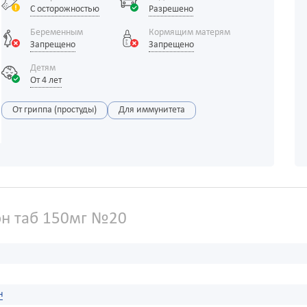
С осторожностью
Разрешено
Беременным
Кормящим матерям
Запрещено
Запрещено
Детям
От 4 лет
От гриппа (простуды)
Для иммунитета
н таб 150мг №20
н