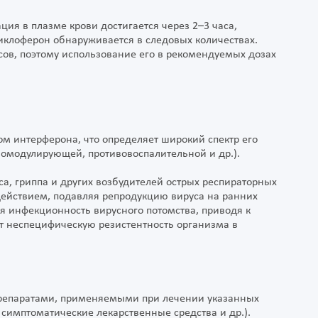
ия в плазме крови достигается через 2–3 часа,
 Циклоферон обнаруживается в следовых количествах.
сов, поэтому использование его в рекомендуемых дозах
м интерферона, что определяет широкий спектр его
номодулирующей, противовоспалительной и др.).
а, гриппа и других возбудителей острых респираторных
ействием, подавляя репродукцию вируса на ранних
ая инфекционность вирусного потомства, приводя к
 неспецифическую резистентность организма в
репаратами, применяемыми при лечении указанных
симптоматические лекарственные средства и др.).