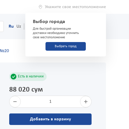
Укажите свое местоположение
Выбор города
0
Корзина
Ru
Uz
(71) 200-03-03
Для быстрой организации
доставки необходимо уточнить
свое местоположение
Выбрать город
 №20
Есть в наличии
88 020 сум
1
Добавить в корзину