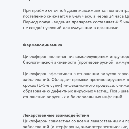
При приёме суточной дозы максимальная концентрац
постепенно снижается к 8-му часу, а через 24 часа
Период полувыведения препарата составляет 4–5 ча
не создаёт условий для кумуляции в организме.
Фармакодинамика
Циклоферон является низкомолекулярным индукторо
биологической активности (противовирусной, имму
Циклоферон эффективен в отношении вирусов герпес
заболеваний. Обладает прямым противовирусным д
сроках (1–5-е сутки) инфекционного процесса, сниж
образованию дефектных вирусных частиц. Повышает
отношении вирусных и бактериальных инфекций.
Лекарственные взаимодействия
Циклоферон совместим со всеми лекарственными п
заболеваний (интерфероны, химиотерапевтические, 