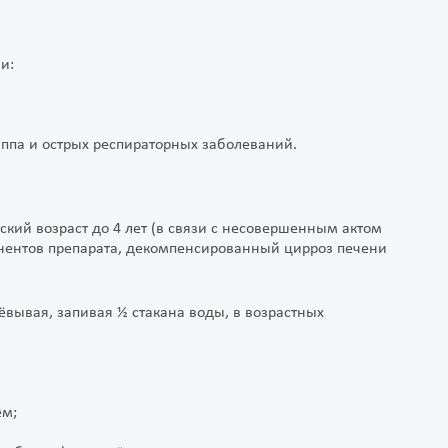
и:
риппа и острых респираторных заболеваний.
кий возраст до 4 лет (в связи с несовершенным актом
нентов препарата, декомпенсированный цирроз печени
жёвывая, запивая ½ стакана воды, в возрастных
ём;