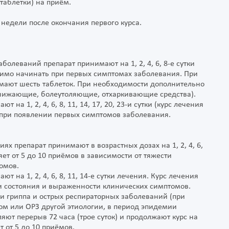
 таблетки) на приём.
недели после окончания первого курса.
болеваний препарат принимают на 1, 2, 4, 6, 8-е сутки
одимо начинать при первых симптомах заболевания. При
мают шесть таблеток. При необходимости дополнительно
нижающие, болеутоляющие, отхаркивающие средства).
на 1, 2, 4, 6, 8, 11, 14, 17, 20, 23-и сутки (курс лечения
 при появлении первых симптомов заболевания.
ях препарат принимают в возрастных дозах на 1, 2, 4, 6,
вляет от 5 до 10 приёмов в зависимости от тяжести
омов.
 на 1, 2, 4, 6, 8, 11, 14-е сутки лечения. Курс лечения
и состояния и выраженности клинических симптомов.
и гриппа и острых респираторных заболеваний (при
ом или ОРЗ другой этиологии, в период эпидемии
твляют перерыв 72 часа (трое суток) и продолжают курс на
ет от 5 до 10 приёмов.