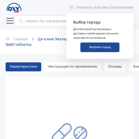
Укажите свое местоположение
Выбор города
Для быстрой организации
доставки необходимо уточнить
свое местоположение
Главная
Ци-клим Эвалар витамины для женщин 45+0,56г
№60 таблетки
Выбрать город
Характеристики
Инструкция по применению
Отзывы
Ана