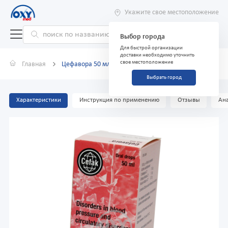
Укажите свое местоположение
Выбор города
Для быстрой организации
доставки необходимо уточнить
свое местоположение
Главная
Цефавора 50 мл
Выбрать город
Характеристики
Инструкция по применению
Отзывы
Ана