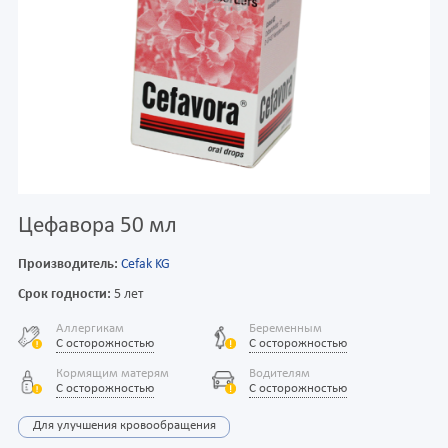
Цефавора 50 мл
Производитель:
Cefak KG
Срок годности:
5 лет
Аллергикам
Беременным
С осторожностью
С осторожностью
Кормящим матерям
Водителям
С осторожностью
С осторожностью
Для улучшения кровообращения