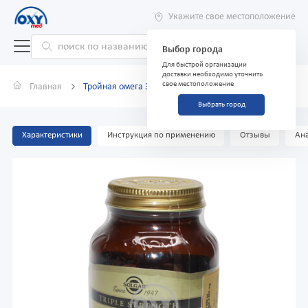
Укажите свое местоположение
Выбор города
Для быстрой организации
доставки необходимо уточнить
свое местоположение
Главная
Тройная омега 3 -950 мг ЭПК и ДГК №50 капсулы
Выбрать город
Характеристики
Инструкция по применению
Отзывы
Ана