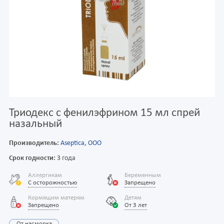
Триодекс с фенилэфрином 15 мл спрей
назальный
Производитель:
Aseptica, ООО
Срок годности:
3 года
Аллергикам
Беременным
С осторожностью
Запрещено
Кормящим матерям
Детям
Запрещено
От 3 лет