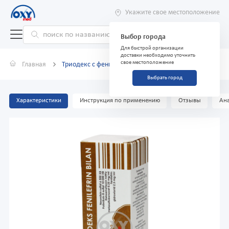
Укажите свое местоположение
Выбор города
Для быстрой организации
доставки необходимо уточнить
свое местоположение
Главная
Триодекс с фенилэфрином 15 мл спрей назальный
Выбрать город
Характеристики
Инструкция по применению
Отзывы
Ана