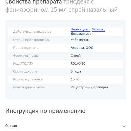
Свойства препарата
триодекс с
фенилэфрином 15 мл спрей назальный
Неомицин ,
Полим ,
Действующие вещества
Дексаметазон
Страна производитель
Узбекистан
Производитель
Aseptica, ООО
Форма выпуска
Спрей
Код АТС/ATX
R01AX30
Срок годности
3 года
Кол-во в упаковке
15 мл
Рецептурный отпуск
Рецептурный препарат
Инструкция по применению
Состав