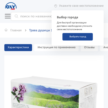
Укажите свое местоположение
Выбор города
Для быстрой организации
доставки необходимо уточнить
свое местоположение
Главная
Трава душицы 1,5 г №25
Выбрать город
Характеристики
Инструкция по применению
Отзывы
Ана