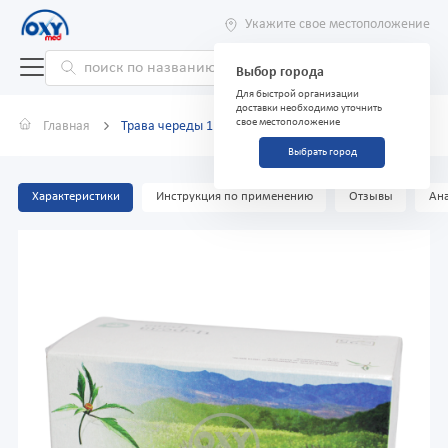
Укажите свое местоположение
Выбор города
Для быстрой организации
доставки необходимо уточнить
свое местоположение
Главная
Трава череды 1 г №25
Выбрать город
Характеристики
Инструкция по применению
Отзывы
Ана