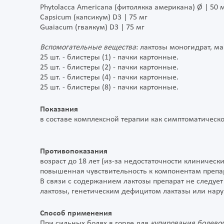
Phytolacca Americana (фитолякка американа) Ø | 50 
Capsicum (капсикум) D3 | 75 мг
Guaiacum (гваякум) D3 | 75 мг
Вспомогательные вещества
: лактозы моногидрат, м
25 шт. - блистеры (1) - пачки картонные.
25 шт. - блистеры (2) - пачки картонные.
25 шт. - блистеры (4) - пачки картонные.
25 шт. - блистеры (8) - пачки картонные.
Показания
в составе комплексной терапии как симптоматическо
Противопоказания
возраст до 18 лет (из-за недостаточности клиническ
повышенная чувствительность к компонентам препа
В связи с содержанием лактозы препарат не следу
лактозы, генетическим дефицитом лактазы или нар
Способ применения
При сильных болях в горле для
купирования болево