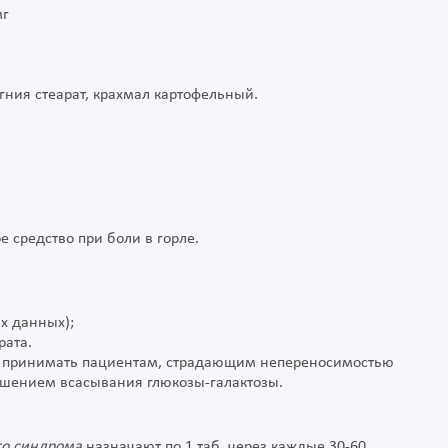
мг
агния стеарат, крахмал картофельный.
е средство при боли в горле.
их данных);
рата.
ет принимать пациентам, страдающим непереносимостью
ушением всасывания глюкозы-галактозы.
го синдрома
назначают по 1 таб. через каждые 30-60