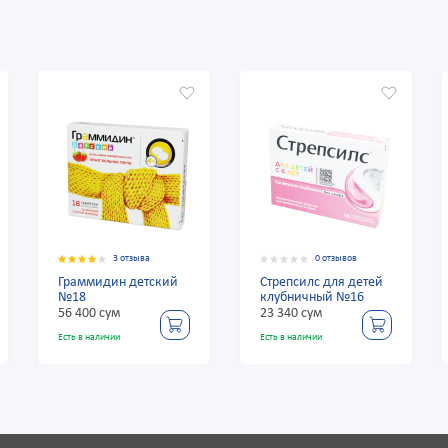
а
0 отзывов
3 отзыва
тский
Стрепсилс для детей
Граммидин детский
клубничный №16
№18
23 340 сум
56 400 сум
Есть в наличии
Есть в наличии