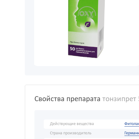
Свойства препарата
тонзипрет 
Действующие вещества
Фитола
Страна производитель
Герман