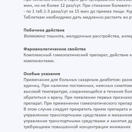
мин, но не более 12 раз/сут. При стихании болево
- по 1 таб.1-3 раза/сут за 15 мин до приема пищи. Ку
Таблеткам необходимо дать медленно растаять во рт
Побочное действие
Возможно:
тошнота, желудочные расстройства, алле
Фармакологические свойства
Комплексный гомеопатический препарат, действие к
компонентами.
Особые указания
Примечание для больных сахарным диабетом: разов
единиц. При наличии постоянных, неясных симптом
высокой температуре, сохраняющейся в течение бо
обратиться к врачу. При появлении первых признак
препарат. При применении гомеопатического препа
В этом случае следует прекратить прием препарата и
управлению транспортными средствами и механизм
управление транспортными средствами и занятия д
требующими повышенной концентрации внимания и