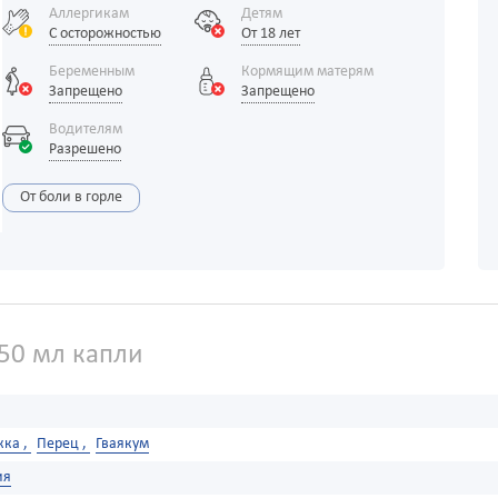
Аллергикам
Детям
С осторожностью
От 18 лет
Беременным
Кормящим матерям
Запрещено
Запрещено
Водителям
Разрешено
От боли в горле
50 мл капли
кка ,
Перец ,
Гваякум
ия