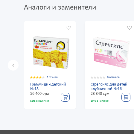
Аналоги и заменители
3 отзыва
0 отзывов
3 отзыв
дин детский
Стрепсилс для детей
Граммидин де
клубничный №16
№18
сум
23 340 сум
56 400 сум
ичии
Есть в наличии
Есть в наличии