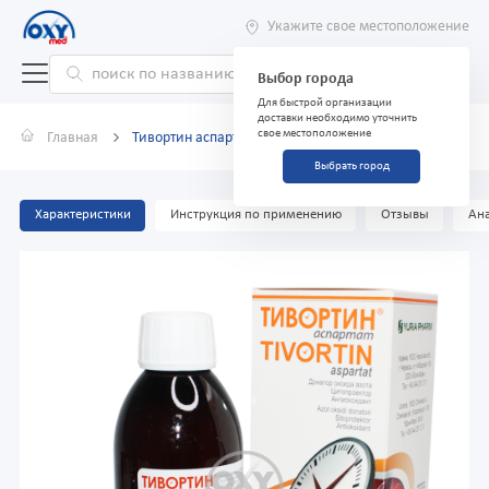
Укажите свое местоположение
Выбор города
Для быстрой организации
доставки необходимо уточнить
свое местоположение
Главная
Тивортин аспартат 200 мг/мл 200 мл
Выбрать город
Характеристики
Инструкция по применению
Отзывы
Ана