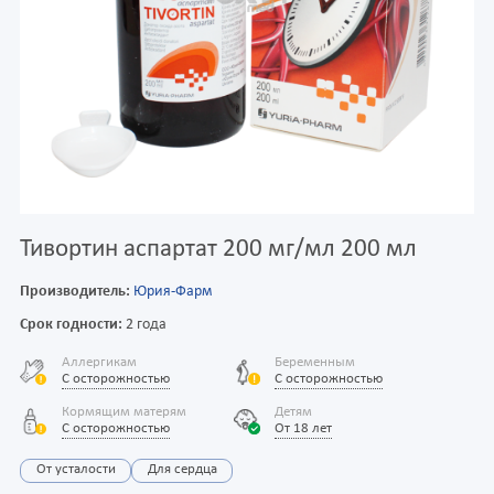
Тивортин аспартат 200 мг/мл 200 мл
Производитель:
Юрия-Фарм
Срок годности:
2 года
Аллергикам
Беременным
С осторожностью
С осторожностью
Кормящим матерям
Детям
С осторожностью
От 18 лет
От усталости
Для сердца