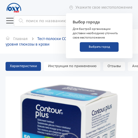
Укажите свое местоположение
Выбор города
Для быстрой организации
доставки необходимо уточнить
свое местоположение
Главная
Тест-полоски CONTOUR PLUS №50 для измерения
уровня глюкозы в крови
Выбрать город
Характеристики
Инструкция по применению
Отзывы
Ана