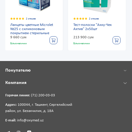
2 отзыва
2 отзыва
Ланцеты цветные Microlet
Тест-полоски "Акку-Чек
№25 с силиконовым
Актив" 2х50шт
покрытием стерильные
9 660 сум
213 900 сум
Есть в наличии
Есть в наличии
Покупателю
Компания
Горячая линия:
(71) 200-03-03
Адрес:
100044, г. Ташкент, Сергелийский
район, ул. Безакчилик, д. 18А
E-mail:
info@oxymed.uz