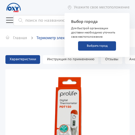
Укажите свое местоположение
Выбор города
Для быстрой организации
доставки необходимо уточнить
свое местоположение
Главная
Термометр электронный Prolife PDT150
Выбрать город
Характеристики
Инструкция по применению
Отзывы
Ана