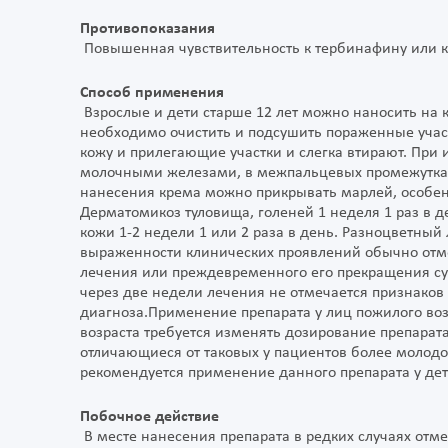
Противопоказания
Повышенная чувствительность к тербинафину или к
Способ применения
Взрослые и дети старше 12 лет можно наносить на 
необходимо очистить и подсушить пораженные уча
кожу и прилегающие участки и слегка втирают. При
молочными железами, в межпальцевых промежутках,
нанесения крема можно прикрывать марлей, особен
Дерматомикоз туловища, голеней 1 неделя 1 раз в д
кожи 1-2 недели 1 или 2 раза в день. Разноцветный
выраженности клинических проявлений обычно отмеч
лечения или преждевременного его прекращения сущ
через две недели лечения не отмечается признаков
диагноза.Применение препарата у лиц пожилого воз
возраста требуется изменять дозирование препарата
отличающиеся от таковых у пациентов более молодо
рекомендуется применение данного препарата у дет
Побочное действие
В месте нанесения препарата в редких случаях отм