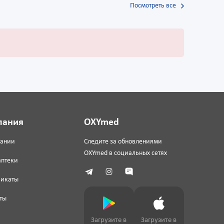
Посмотреть все
пания
OXYmed
пании
Следите за обновлениями
OXYmed в социальных сетях
аптеки
фикаты
ты
Загрузите в
Загрузите в