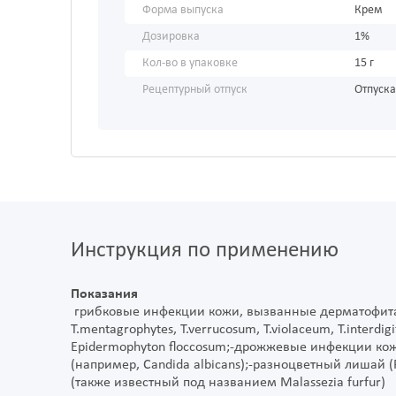
Форма выпуска
Крем
Дозировка
1%
Кол-во в упаковке
15 г
Рецептурный отпуск
Отпуска
Инструкция по применению
Показания
грибковые инфекции кожи, вызванные дерматофитами
T.mentagrophytes, T.verrucosum, T.violaceum, T.interdigi
Epidermophyton floccosum;-дрожжевые инфекции кож
(например, Candida albicans);-разноцветный лишай (Pi
(также известный под названием Malassezia furfur)