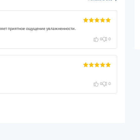
вляет приятное ощущение увлажненности.
0
0
0
0