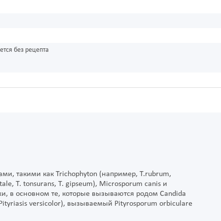
ется без рецепта
, такими как Trichophyton (например, Т.rubrum,
tale, Т. tonsurans, Т. gipseum), Microsporum canis и
и, в основном те, которые вызываются родом Candida
tyriasis versicolor), вызываемый Pityrosporum orbiculare