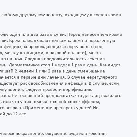
 любому другому компоненту, входящему в состав крема
кожу один или два раза в сутки. Перед нанесением крема
стки. Крем накладывают тонким слоем на пораженную
 инфекциях, сопровождающихся опрелостью (под
 между ягодицами, в паховой области), места
но на ночь.Средняя продолжительность лечения
ень. Дерматомикоз стоп 1 неделя 1 раз в день. Кандидоз
 лишай 2 недели 1 или 2 раза в день.Уменьшение
ается в первые дни лечения. В случае нерегулярного
ествует риск возобновления инфекции. В случае, если
 улучшения, следует провести верификацию
растаНет оснований предполагать, что для лиц пожилого
, или что у них отмечаются побочные эффекты,
го возраста.Применение препарата у детей Не
ей до 12 лет
ечалось покраснение, ощущение зуда или жжения,