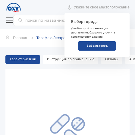
Укажите свое местоположение
Выбор города
Для быстрой организации
доставки необходимо уточнить
свое местоположение
Главная
Терафлю Экстра Лимон №10
Выбрать город
Характеристики
Инструкция по применению
Отзывы
Ана