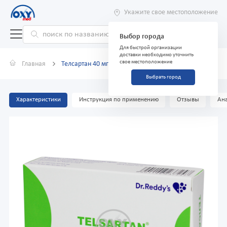
Укажите свое местоположение
Выбор города
Для быстрой организации
доставки необходимо уточнить
свое местоположение
Главная
Телсартан 40 мг №30
Выбрать город
Характеристики
Инструкция по применению
Отзывы
Ана