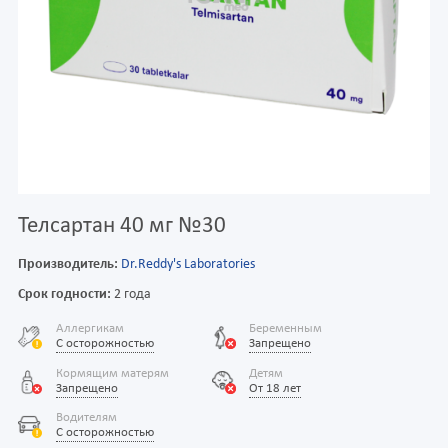
Телсартан 40 мг №30
Производитель:
Dr.Reddy's Laboratories
Срок годности:
2 года
Аллергикам
Беременным
С осторожностью
Запрещено
Кормящим матерям
Детям
Запрещено
От 18 лет
Водителям
С осторожностью