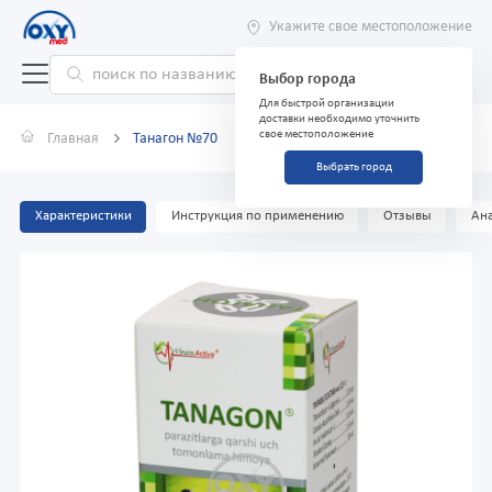
Укажите свое местоположение
Выбор города
Для быстрой организации
доставки необходимо уточнить
свое местоположение
Главная
Танагон №70
Выбрать город
Характеристики
Инструкция по применению
Отзывы
Ана