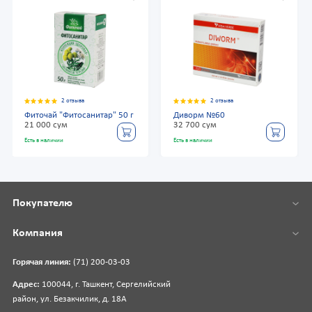
2 отзыва
2 отзыва
Фиточай "Фитосанитар" 50 г
Диворм №60
21 000 сум
32 700 сум
Есть в наличии
Есть в наличии
Покупателю
Компания
Горячая линия:
(71) 200-03-03
Адрес:
100044, г. Ташкент, Сергелийский
район, ул. Безакчилик, д. 18А