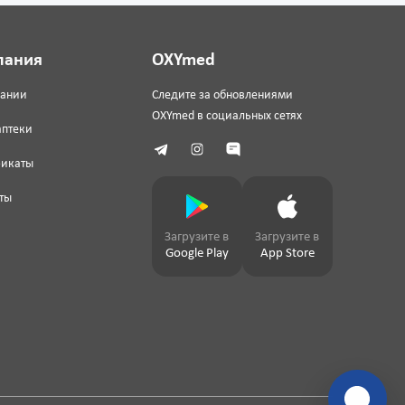
пания
OXYmed
пании
Следите за обновлениями
OXYmed в социальных сетях
аптеки
фикаты
ты
Загрузите в
Загрузите в
Google Play
App Store