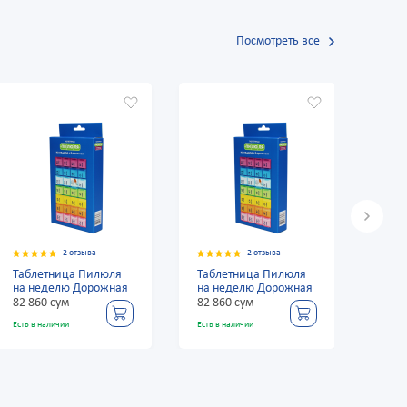
Посмотреть все
2 отзыва
2 отзыва
Таблетница Пилюля
Таблетница Пилюля
Табл
на неделю Дорожная
на неделю Дорожная
на н
82 860 сум
82 860 сум
82 8
Есть в наличии
Есть в наличии
Есть в