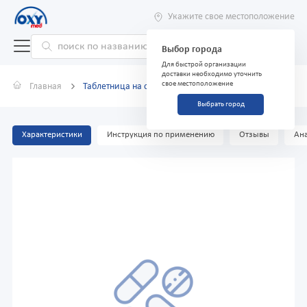
Укажите свое местоположение
Выбор города
Для быстрой организации
доставки необходимо уточнить
свое местоположение
Главная
Таблетница на один день Пилюля
Выбрать город
Характеристики
Инструкция по применению
Отзывы
Ана