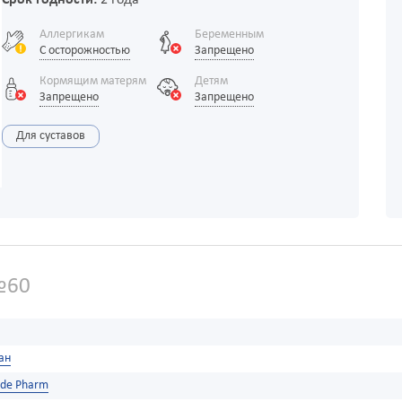
Срок годности:
2 года
Аллергикам
Беременным
С осторожностью
Запрещено
Кормящим матерям
Детям
Запрещено
Запрещено
Для суставов
№60
ан
rde Pharm