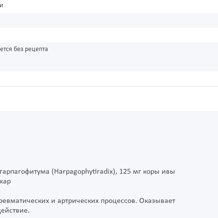
ки
ется без рецепта
гарпагофитума (Harpagophytiradix), 125 мг коры ивы
ахар
евматических и артрических процессов. Оказывает
ействие.