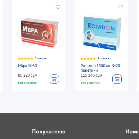
2 отзыва
2 отзыва
Ротадон 1500 мг №20
Глюкофлекс+Глюкоза
пакетики
мин №30
115 140 сум
246 540 сум
Есть в наличии
Есть в наличии
Покупателю
Ком