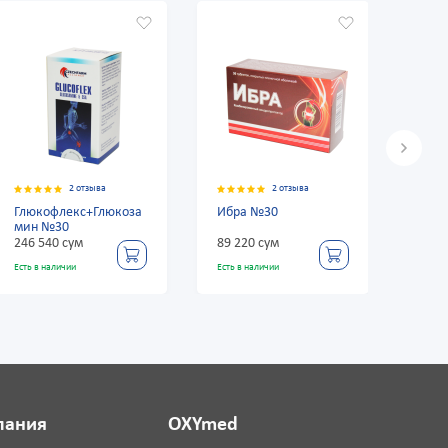
2 отзыва
2 отзыва
Ибра №30
Ротадон 1500 мг №20
пакетики
89 220 сум
115 140 сум
Есть в наличии
Есть в наличии
пания
OXYmed