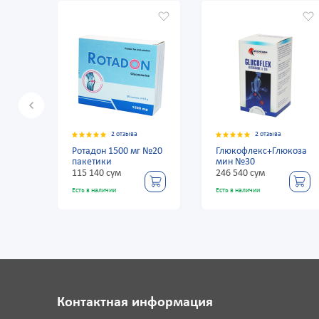
2 отзыва
2 отзыва
2 отзыва
1500 мг №20
Глюкофлекс+Глюкоза
Ибра №30
мин №30
ум
246 540 сум
89 220 сум
ии
Есть в наличии
Есть в наличии
Контактная информация