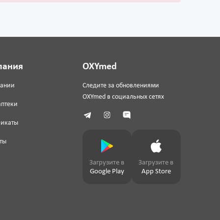
пания
OXYmed
пании
Следите за обновлениями
OXYmed в социальных сетях
аптеки
фикаты
ты
Загрузите в
Загрузите в
Google Play
App Store