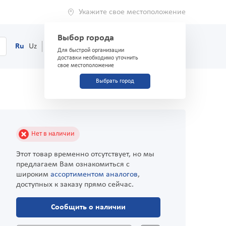
Укажите свое местоположение
Выбор города
0
Корзина
Ru
Uz
(71) 200-03-03
Для быстрой организации
доставки необходимо уточнить
свое местоположение
Выбрать город
Нет в наличии
Этот товар временно отсутствует, но мы
предлагаем Вам ознакомиться с
широким
ассортиментом аналогов
,
доступных к заказу прямо сейчас.
Сообщить о наличии