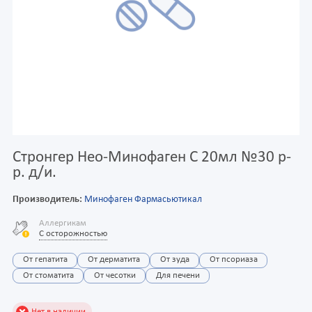
Стронгер Нео-Минофаген С 20мл №30 р-
р. д/и.
Производитель:
Минофаген Фармасьютикал
Аллергикам
С осторожностью
От гепатита
От дерматита
От зуда
От псориаза
От стоматита
От чесотки
Для печени
Нет в наличии