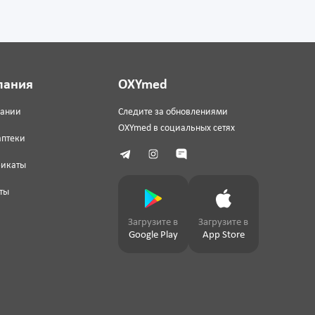
пания
OXYmed
пании
Следите за обновлениями
OXYmed в социальных сетях
аптеки
фикаты
ты
Загрузите в
Загрузите в
Google Play
App Store