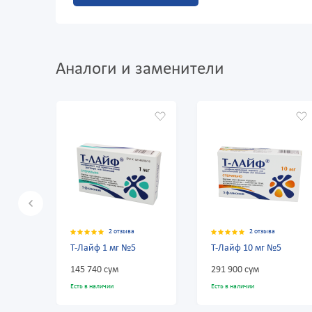
Аналоги и заменители
2 отзыва
2 отзыва
0 отзыво
1 мг №5
Т-Лайф 10 мг №5
Иммуноглобули
1,5мл №10
сум
291 900 сум
803 400 сум
чии
Есть в наличии
Есть в наличии