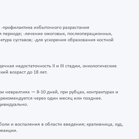
; -профилактика избыточного разрастания
 периоде; -лечение ожоговых, послеоперационных,
ктура суставов; -для ускорения образования костной
ечная недостаточность II и III стадии, онкологические
ий возраст до 18 лет.
и невралгиях — 8-10 дней, при рубцах, контрактурах и
 рекомендуется через один месяц или позднее.
дивидуально.
оли и воспаления в области введения; крапивница, зуд,
реакции.