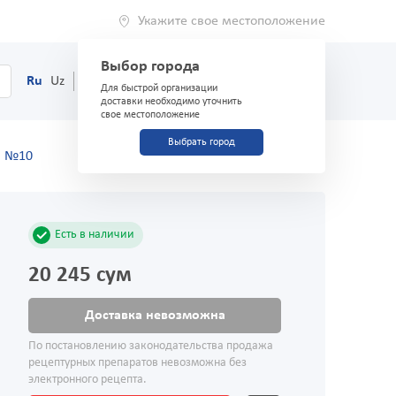
Укажите свое местоположение
Выбор города
0
Корзина
Ru
Uz
(71) 200-03-03
Для быстрой организации
доставки необходимо уточнить
свое местоположение
Выбрать город
л №10
Есть в наличии
20 245 сум
Доставка невозможна
По постановлению законодательства продажа
рецептурных препаратов невозможна без
электронного рецепта.