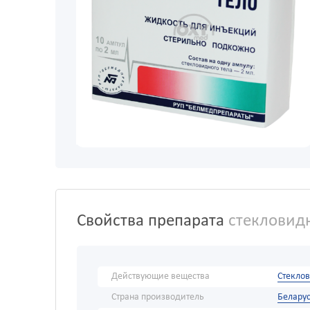
Свойства препарата
стекловидн
Действующие вещества
Стеклов
Страна производитель
Белару