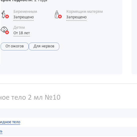
Срок годности:
2 года
Беременным
Кормящим матерям
Запрещено
Запрещено
Детям
От 18 лет
От ожогов
Для нервов
ое тело 2 мл №10
идное тело
сь