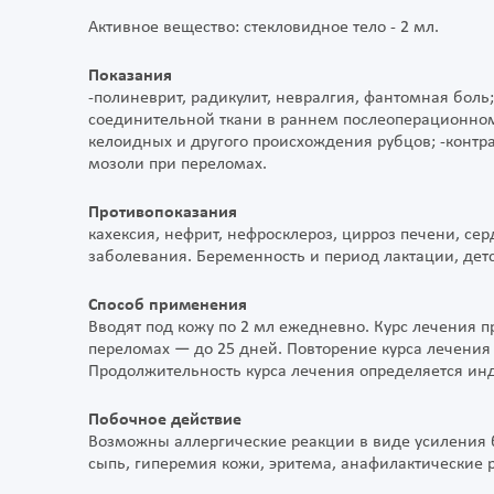
Активное вещество: стекловидное тело - 2 мл.
Показания
-полиневрит, радикулит, невралгия, фантомная боль
соединительной ткани в раннем послеоперационном
келоидных и другого происхождения рубцов; -контра
мозоли при переломах.
Противопоказания
кахексия, нефрит, нефросклероз, цирроз печени, серд
заболевания. Беременность и период лактации, детск
Способ применения
Вводят под кожу по 2 мл ежедневно. Курс лечения пр
переломах — до 25 дней. Повторение курса лечения
Продолжительность курса лечения определяется ин
Побочное действие
Возможны аллергические реакции в виде усиления б
сыпь, гиперемия кожи, эритема, анафилактические 