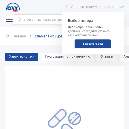
Укажите свое местоположение
Выбор города
Для быстрой организации
доставки необходимо уточнить
свое местоположение
Главная
Спемалайф (Spemalive) №10 пакетиков
Выбрать город
Характеристики
Инструкция по применению
Отзывы
Ана