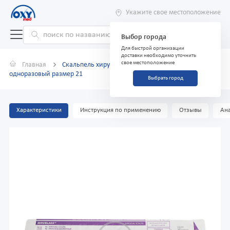
Укажите свое местоположение
Выбор города
Для быстрой организации
доставки необходимо уточнить
свое местоположение
Главная
Скальпель хирургический стерильный
одноразовый размер 21
Выбрать город
Характеристики
Инструкция по применению
Отзывы
Ана