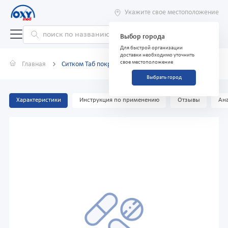
Укажите свое местоположение
Выбор города
Для быстрой организации
доставки необходимо уточнить
свое местоположение
Главная
Ситком Таб покрытые плен оболочкой 100мг №14
Выбрать город
Характеристики
Инструкция по применению
Отзывы
Ана