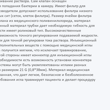
ливание раствора. Сам клапан оснащен
попадания бактерии в камеру. Имеет фильтр для
изводители допускают использование фильтра низкого
 сит (сеток, клеток фильтра). Размер ячейки фильтра
елана из медицинского поливинилхлорида, материал
венный материал трубки дает необходимую гибкость для
ости имеет роликовый тип. Высококачественные
зможность точного регулирования подаваемой жидкости.
и для точной регулировки тока раствора. Инъекционный
 дополнительных веществ с помощью медицинской иглы
а получится мягким, что исключает травмирование,
гой стороны имеет коннектор для инъекционной иглы
еобходимости есть возможность установки коннектера
истемы могут быть укомплектованы иглами разных
лы размером 21 G (0,8*38мм). Метериал медицинская
ранная, что дает легкое, безопасное и безболезненное
бования игла травмирует пациента и делает процедуру