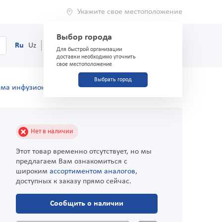
Укажите свое местоположение
Выбор города
0
Корзина
Ru
Uz
(71) 200-03-03
Для быстрой организации
доставки необходимо уточнить
свое местоположение
Выбрать город
ема инфузионная "STM"
Нет в наличии
Этот товар временно отсутствует, но мы
предлагаем Вам ознакомиться с
широким
ассортиментом аналогов
,
доступных к заказу прямо сейчас.
Сообщить о наличии