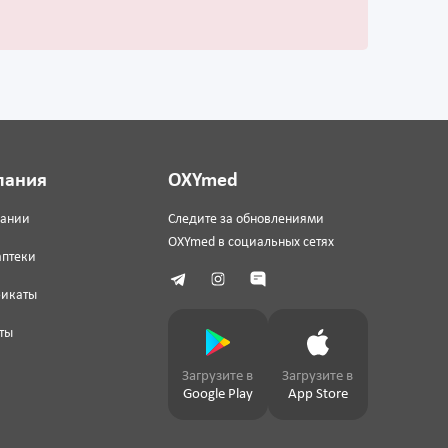
пания
OXYmed
пании
Следите за обновлениями
OXYmed в социальных сетях
аптеки
фикаты
ты
Загрузите в
Загрузите в
Google Play
App Store