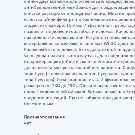
стенки дает возможность отслеживать процесс пере
антибактериальной мембраной для предотвращения 
очистки раствора от инородных частиц. Многие про
качества и/или фильтры не равномерно выставленных
жидкости в камере: 15 мкм. Инфузионная трубка сд
позволяет не допустить загибов и изломов. Качест
правильного использования. Регулятор потока жидк
материалы используемые в системах WEGO дают во
Роликовый канал должен быть достаточной твердост
узел сделан из латексного каучука , для введения
(например шприц). Узел из качественного материал
дополнительных прокалываний вен пациента. С дру
типа Луер (в обычном исполнение Луер слип, при н
типа Луер лок). Инъекционная игла. Инфузионные с
размеров (от 23G до 19G). Обычно используется иг
сталь с силиконовой смазкой. Заточка алмазная 3х г
введение инъекций. При не соблюдении данных тре
болезненным.
Противопоказания
нет