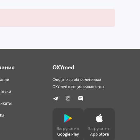
пания
OXYmed
пании
Следите за обновлениями
OXYmed в социальных сетях
аптеки
фикаты
ты
Загрузите в
Загрузите в
Google Play
App Store