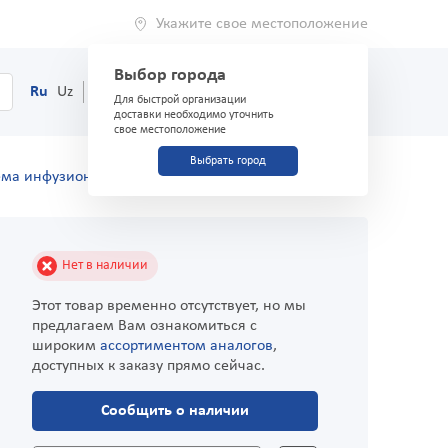
Укажите свое местоположение
Выбор города
0
Корзина
Ru
Uz
(71) 200-03-03
Для быстрой организации
доставки необходимо уточнить
свое местоположение
Выбрать город
ема инфузионная "MBS"
Нет в наличии
Этот товар временно отсутствует, но мы
предлагаем Вам ознакомиться с
широким
ассортиментом аналогов
,
доступных к заказу прямо сейчас.
Сообщить о наличии