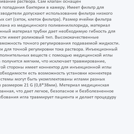
ливание раствора. Сам клапан оснащен
попадания бактерии в камеру. Имеет фильтр для
изводители допускают использование фильтра низкого
 сит (сеток, клеток фильтра). Размер ячейки фильтра
елана из медицинского поливинилхлорида, материал
венный материал трубки дает необходимую гибкость для
ости имеет роликовый тип. Высококачественные
зможность точного регулирования подаваемой жидкости.
и для точной регулировки тока раствора. Инъекционный
 дополнительных веществ с помощью медицинской иглы
а получится мягким, что исключает травмирование,
гой стороны имеет коннектор для инъекционной иглы
еобходимости есть возможность установки коннектера
истемы могут быть укомплектованы иглами разных
лы размером 21 G (0,8*38мм). Метериал медицинская
ранная, что дает легкое, безопасное и безболезненное
бования игла травмирует пациента и делает процедуру