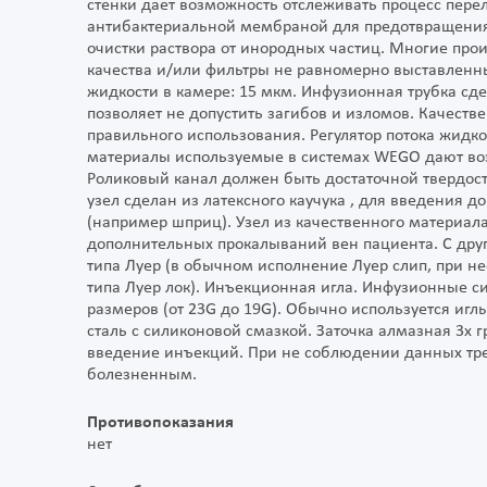
стенки дает возможность отслеживать процесс пере
антибактериальной мембраной для предотвращения 
очистки раствора от инородных частиц. Многие про
качества и/или фильтры не равномерно выставленных
жидкости в камере: 15 мкм. Инфузионная трубка сд
позволяет не допустить загибов и изломов. Качест
правильного использования. Регулятор потока жидк
материалы используемые в системах WEGO дают во
Роликовый канал должен быть достаточной твердост
узел сделан из латексного каучука , для введения
(например шприц). Узел из качественного материал
дополнительных прокалываний вен пациента. С дру
типа Луер (в обычном исполнение Луер слип, при н
типа Луер лок). Инъекционная игла. Инфузионные с
размеров (от 23G до 19G). Обычно используется иг
сталь с силиконовой смазкой. Заточка алмазная 3х г
введение инъекций. При не соблюдении данных тре
болезненным.
Противопоказания
нет