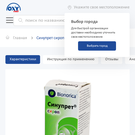
Укажите свое местоположение
Выбор города
Для быстрой организации
доставки необходимо уточнить
свое местоположение
Главная
Синупрет сироп 100мл
Выбрать город
Характеристики
Инструкция по применению
Отзывы
Ана