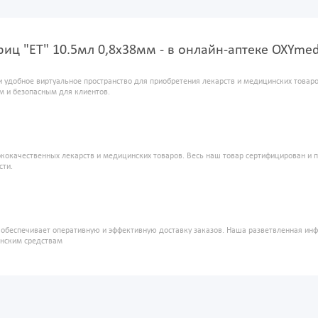
иц "ET" 10.5мл 0,8х38мм - в онлайн-аптеке OXYme
и удобное виртуальное пространство для приобретения лекарств и медицинских това
м и безопасным для клиентов.
кокачественных лекарств и медицинских товаров. Весь наш товар сертифицирован и 
сти.
" обеспечивает оперативную и эффективную доставку заказов. Наша разветвленная ин
инским средствам