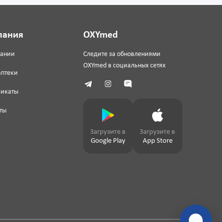
пания
OXYmed
пании
Следите за обновлениями
OXYmed в социальных сетях
аптеки
фикаты
ты
Загрузите в
Загрузите в
Google Play
App Store