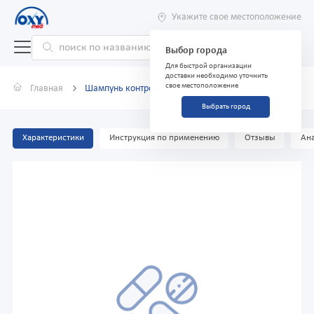
Укажите свое местоположение
Выбор города
Для быстрой организации
доставки необходимо уточнить
свое местоположение
Главная
Шампунь контроль над потерей волос Dove, 380 мл
Выбрать город
Характеристики
Инструкция по применению
Отзывы
Ана