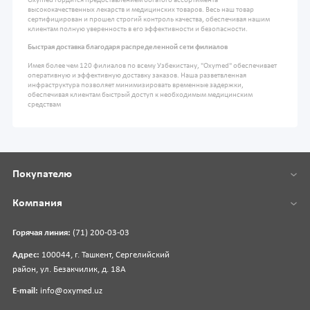
Oxymed гордится предоставлением богатого ассортимента
высококачественных лекарств и медицинских товаров. Весь наш товар
сертифицирован и прошел строгий контроль качества, обеспечивая нашим
клиентам полную уверенность в его эффективности и безопасности.
Быстрая доставка благодаря распределенной сети филиалов
Имея более чем 120 филиалов по всему Узбекистану, "Oxymed" обеспечивает
оперативную и эффективную доставку заказов. Наша разветвленная
инфраструктура позволяет минимизировать временные задержки,
обеспечивая клиентам быстрый доступ к необходимым медицинским
средствам
Покупателю
Компания
Горячая линия:
(71) 200-03-03
Адрес:
100044, г. Ташкент, Сергелийский
район, ул. Безакчилик, д. 18А
E-mail:
info@oxymed.uz