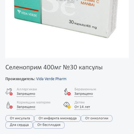
Селеноприм 400мг №30 капсулы
Производитель:
Vida Verde Pharm
Аллергикам
Беременным
Запрещено
Запрещено
Кормящим матерям
Детям
Запрещено
От 14 лет
От инсульта
От инфаркта миокарда
От онкологии
Для сердца
От бесплодия