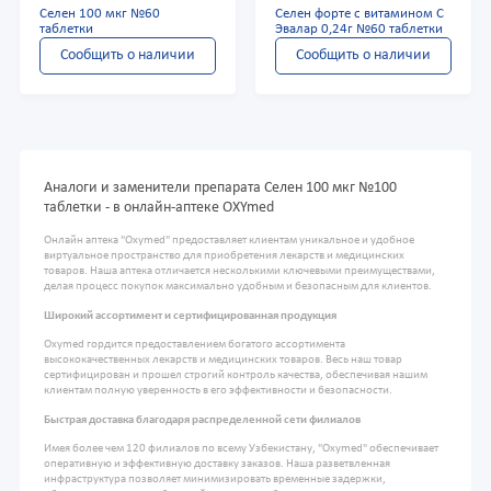
Селен 100 мкг №60
Селен форте с витамином С
таблетки
Эвалар 0,24г №60 таблетки
Сообщить о наличии
Сообщить о наличии
Аналоги и заменители препарата Селен 100 мкг №100
таблетки - в онлайн-аптеке OXYmed
Онлайн аптека "Oxymed" предоставляет клиентам уникальное и удобное
виртуальное пространство для приобретения лекарств и медицинских
товаров. Наша аптека отличается несколькими ключевыми преимуществами,
делая процесс покупок максимально удобным и безопасным для клиентов.
Широкий ассортимент и сертифицированная продукция
Oxymed гордится предоставлением богатого ассортимента
высококачественных лекарств и медицинских товаров. Весь наш товар
сертифицирован и прошел строгий контроль качества, обеспечивая нашим
клиентам полную уверенность в его эффективности и безопасности.
Быстрая доставка благодаря распределенной сети филиалов
Имея более чем 120 филиалов по всему Узбекистану, "Oxymed" обеспечивает
оперативную и эффективную доставку заказов. Наша разветвленная
инфраструктура позволяет минимизировать временные задержки,