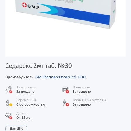
Седарекс 2мг таб. №30
Производитель:
GM Pharmaceuticals Ltd, OOO
Аллергикам
Водителям
Запрещено
Запрещено
Беременным
Кормящим матерям
С осторожностью
Запрещено
Детям
От 15 лет
Для ЦНС