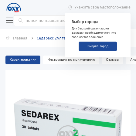
Укажите свое местоположение
Выбор города
Для быстрой организации
доставки необходимо уточнить
свое местоположение
Главная
Седарекс 2мг таб. №30
Выбрать город
Характеристики
Инструкция по применению
Отзывы
Ана