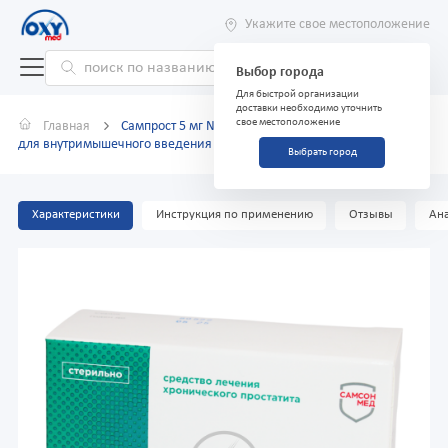
Укажите свое местоположение
Выбор города
Для быстрой организации
доставки необходимо уточнить
свое местоположение
Главная
Сампрост 5 мг №10 лиофилизат для приг. раствора
для внутримышечного введения
Выбрать город
Характеристики
Инструкция по применению
Отзывы
Ана