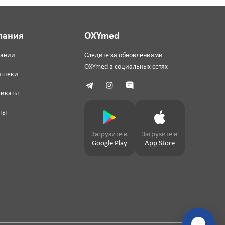
пания
OXYmed
пании
Следите за обновлениями
OXYmed в социальных сетях
аптеки
фикаты
ты
Загрузите в
Загрузите в
Google Play
App Store