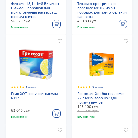
Фервекс 13,1 г №8 Витамин
Терафлю при гриппе и
С лимон, порошок для
простуде №10 Лимон
приготовления раствора для
порошок для приготовления
приема внутрь
раствора
56 520 сум
45 180 сум
Есть в наличии
Есть в наличии
2 отзыва
3 отзыва
Грип ХОТ шипучие гранулы
Риномакс Хот Экстра лимон
№12
22 г №15 порошок для
приема внутрь
143 100 сум
62 640 сум
150 000 сум
Есть в наличии
Есть в наличии