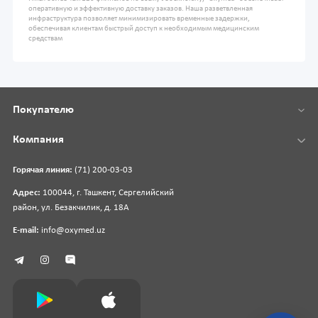
оперативную и эффективную доставку заказов. Наша разветвленная
инфраструктура позволяет минимизировать временные задержки,
обеспечивая клиентам быстрый доступ к необходимым медицинским
средствам
Покупателю
Компания
Горячая линия:
(71) 200-03-03
Адрес:
100044, г. Ташкент, Сергелийский
район, ул. Безакчилик, д. 18А
E-mail:
info@oxymed.uz