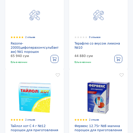
2 отзыва
0 отзывов
Rezone-
Терафлю со вкусом лимона
2000(цефоперазон+сульбакт
№10
ам) №1 порошок
65 940 сум
44 880 сум
Есть в наличии
Есть в наличии
2 отзыва
2 отзыва
Тайлол хот С 4 г №12
Фервекс 12.75г №8 малина
порошок для приготовления
порошок для приготовления