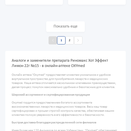
Показать еще
1
2
Аналоги и заменители препарата Риномакс Хот Эффект
Лимон 22г №15 - в онлайн-аптеке OXYmed
Онлайн аптека "Oxymed" предоставляет клиентам уникальное и удобное
виртуальное пространство для приобретения лекарств и медицинских
товаров. Наша аптека отличается несколькими ключевыми преимуществами,
делая процесс покупок максимально удобным и безопасным для клиентов.
Широкий ассортимент и сертифицированная продукция
Oxymed гордится предоставлением богатого ассортимента
высококачественных лекарств и медицинских товаров. Весь наш товар
сертифицирован и прошел строгий контроль качества, обеспечивая нашим
клиентам полную уверенность в его эффективности и безопасности.
Быстрая доставка благодаря распределенной сети филиалов
Имея более чем 120 филиалов по всему Узбекистану, "Oxymed" обеспечивает