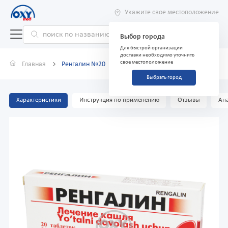
Укажите свое местоположение
Выбор города
Для быстрой организации
доставки необходимо уточнить
свое местоположение
Главная
Ренгалин №20
Выбрать город
Характеристики
Инструкция по применению
Отзывы
Ана