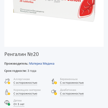
Ренгалин №20
Производитель:
Материа Медика
Срок годности:
3 года
Аллергикам
Беременным
С осторожностью
С осторожностью
Кормящим матерям
Диабетикам
С осторожностью
С осторожностью
Детям
От 3 лет