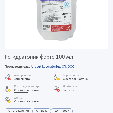
Регидратоник форте 100 мл
Производитель:
Jurabek Laboratories, СП, ООО
Аллергикам
Беременным
Запрещено
С осторожностью
Кормящим матерям
Диабетикам
С осторожностью
Запрещено
Детям
С осторожностью
От отравления
От шока
Для крови